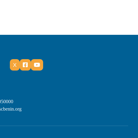
X


"
3050000
scbenin.org