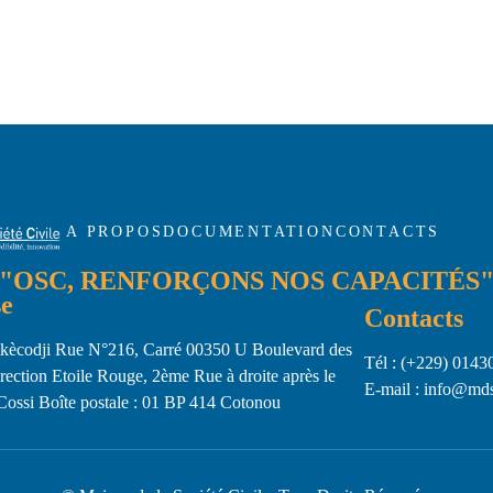
A PROPOS
DOCUMENTATION
CONTACTS
"OSC, RENFORÇONS NOS CAPACITÉS
e
Contacts
ikècodji Rue N°216, Carré 00350 U Boulevard des
Tél : (+229) 014
ection Etoile Rouge, 2ème Rue à droite après le
E-mail : info@md
Cossi Boîte postale : 01 BP 414 Cotonou